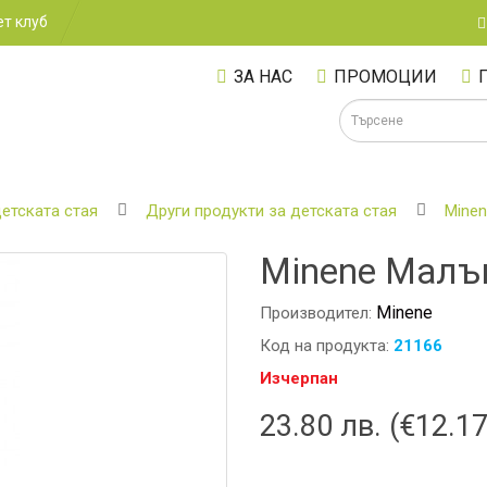
т клуб
ЗА НАС
ПРОМОЦИИ
детската стая
Други продукти за детската стая
Mine
Minene Малъ
А
Minene
Производител:
Код на продукта:
21166
Изчерпан
23.80 лв. (€12.17