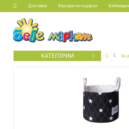
Доставки
Ваучери за подарък
Бебемарке
КАТЕГОРИИ
БЕБЕШКИ
За 
КОЛИЧКИ
СТОЛЧЕТ
ЗА
КОЛА
ЗА
ХРАНЕНЕ
ЗА
ДЕТСКАТА
СТАЯ