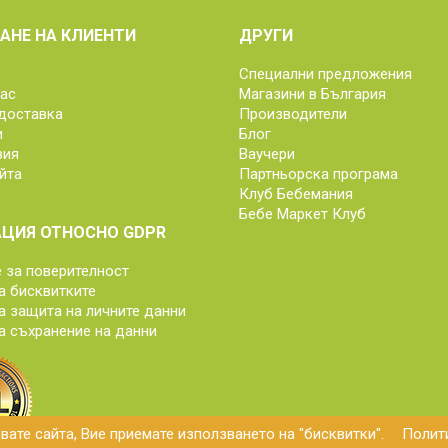
АНЕ НА КЛИЕНТИ
ДРУГИ
Специални предложения
нас
Магазини в България
доставка
Производители
и
Блог
вия
Ваучери
йта
Партньорска програма
Клуб Бебемания
Бебе Маркет Клуб
ЦИЯ ОТНОСНО GDPR
за поверителност
а бисквитките
а защита на личните данни
а съхранение на данни
ате сайта, Вие приемате използването на "бисквитки".
Полити