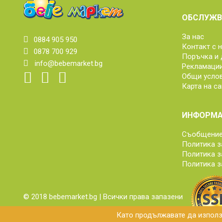
ОБСЛУЖВ
За нас
0884 905 950
Контакт с 
0878 700 929
Поръчка и 
info@bebemarket.bg
Рекламаци
Общи усло
Карта на са
ИНФОРМА
Съобщение 
Политика з
Политика з
Политика з
© 2018 bebemarket.bg | Всички права запазени
Като продължавате да използв