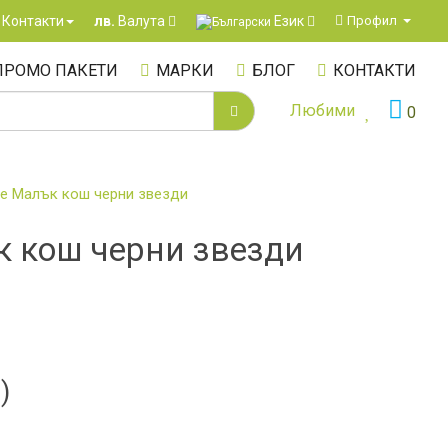
Език
Контакти
Профил
лв.
Валута
ПРОМО ПАКЕТИ
МАРКИ
БЛОГ
КОНТАКТИ
Любими
0
ne Малък кош черни звезди
к кош черни звезди
)