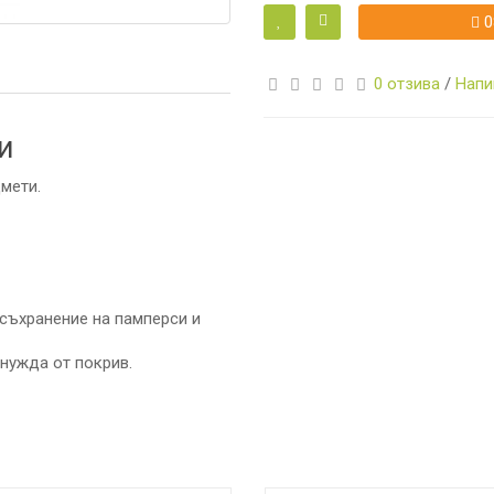
0
0 отзива
/
Напи
И
и
мети.
А
съхранение на памперси и
 нужда от покрив.
И
КА