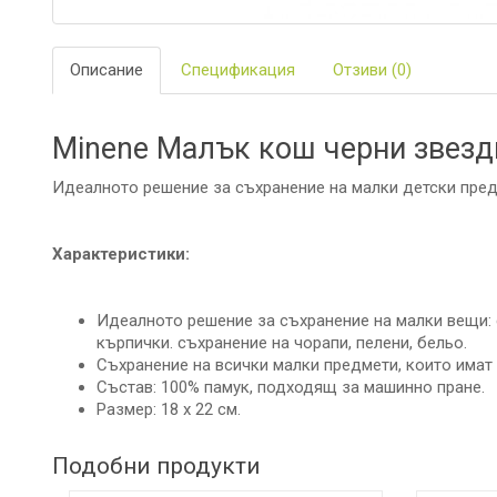
ЗА
БАНЯТА
Описание
Спецификация
Отзиви (0)
БИО
И
ЕКО
ПРОДУКТ
Minene Малък кош черни звезд
БЕБЕШКИ
Идеалното решение за съхранение на малки детски пред
ДРЕШКИ
Характеристики:
ЗА
ПЪТ
И
РАЗХОДК
Идеалното решение за съхранение на малки вещи: 
кърпички. съхранение на чорапи, пелени, бельо.
ЗА
Съхранение на всички малки предмети, които имат
РОДИТЕЛ
Състав: 100% памук, подходящ за машинно пране.
Размер: 18 х 22 см.
КОЗМЕТИ
И
ПЕЛЕНИ
Подобни продукти