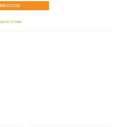
886220330
шете отзив