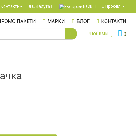
Език
Контакти
Профил
лв.
Валута
ПРОМО ПАКЕТИ
МАРКИ
БЛОГ
КОНТАКТИ
Любими
0
зачка