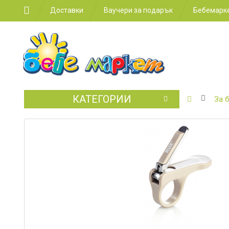
Доставки
Ваучери за подарък
Бебемарке
КАТЕГОРИИ
БЕБЕШКИ
За 
КОЛИЧКИ
СТОЛЧЕТ
ЗА
КОЛА
ЗА
ХРАНЕНЕ
ЗА
ДЕТСКАТА
СТАЯ