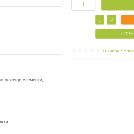
ПОРЪ
И
0 отзива
/
Напи
ени режещи елементи,
А
И
КА
окти