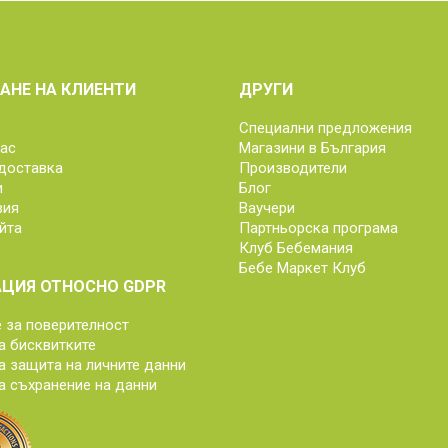
АНЕ НА КЛИЕНТИ
ДРУГИ
Специални предложения
нас
Магазини в България
доставка
Производители
и
Блог
вия
Ваучери
йта
Партньорска програма
Клуб Бебемания
Бебе Маркет Клуб
ЦИЯ ОТНОСНО GDPR
за поверителност
а бисквитките
а защита на личните данни
а съхранение на данни