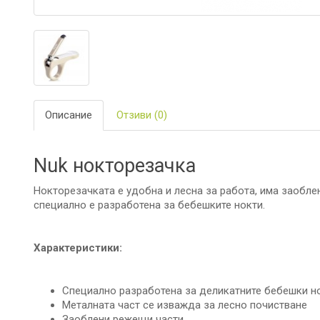
ЗА
БАНЯТА
БИО
И
ЕКО
ПРОДУКТ
Описание
Отзиви (0)
БЕБЕШКИ
ДРЕШКИ
Nuk нокторезачка
ЗА
ПЪТ
И
Нокторезачката е удобна и лесна за работа, има заобл
РАЗХОДК
специално е разработена за бебешките нокти.
ЗА
РОДИТЕЛ
Характеристики:
КОЗМЕТИ
И
Специално разработена за деликатните бебешки н
ПЕЛЕНИ
Металната част се изважда за лесно почистване
Заоблени режещи части