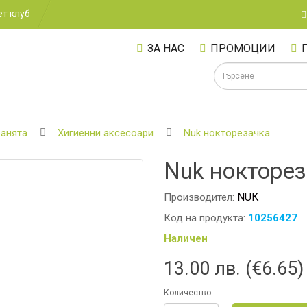
т клуб
ЗА НАС
ПРОМОЦИИ
банята
Хигиенни аксесоари
Nuk нокторезачка
Nuk нокторе
А
NUK
Производител:
Код на продукта:
10256427
Наличен
13.00 лв. (€6.65)
Количество: