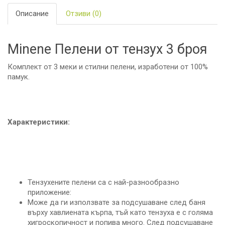
Описание
Отзиви (0)
Minene Пелени от тензух 3 броя
Комплект от 3 меки и стилни пелени, изработени от 100%
памук.
Характеристики:
Тензухените пелени са с най-разнообразно
приложение:
Може да ги използвате за подсушаване след баня
върху хавлиената кърпа, тъй като тензуха е с голяма
хигроскопичност и попива много. След подсушаване