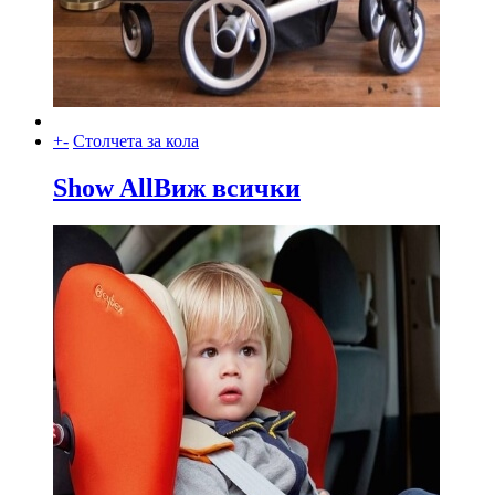
+
-
Столчета за кола
Show All
Виж всички