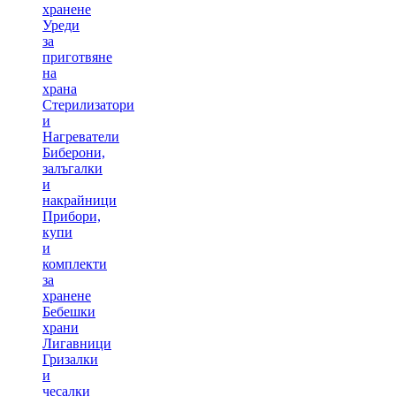
хранене
Уреди
за
приготвяне
на
храна
Стерилизатори
и
Нагреватели
Биберони,
залъгалки
и
накрайници
Прибори,
купи
и
комплекти
за
хранене
Бебешки
храни
Лигавници
Гризалки
и
чесалки