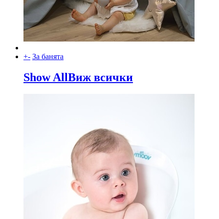
+
-
За банята
Show All
Виж всички