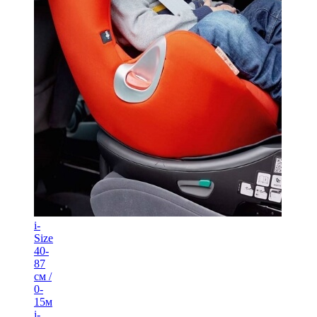
i-
Size
40-
87
см /
0-
15м
i-