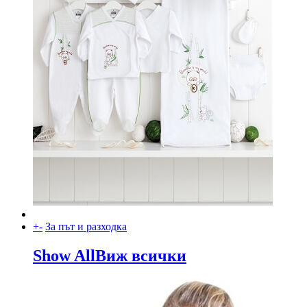
+
-
За път и разходка
Show All
Виж всички