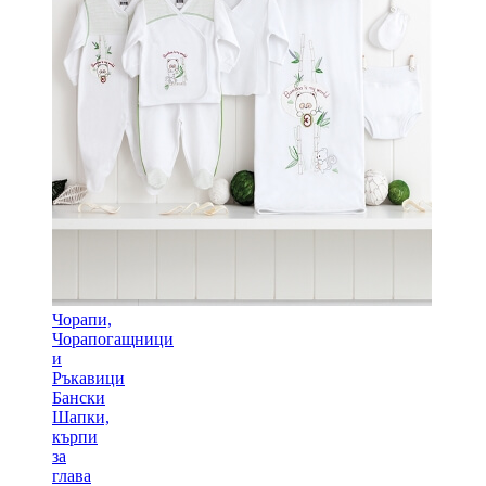
Чорапи,
Чорапогащници
и
Ръкавици
Бански
Шапки,
кърпи
за
глава