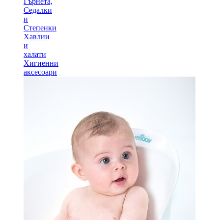
Гърнета,
Седалки
и
Степенки
Хавлии
и
халати
Хигиенни
аксесоари