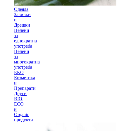
Одеяла,
Завивки
и
Дрешки
Пелени
за
еднократна
употреба
Пелени
за
многократна
употреба
ЕКО
Козметика
и
Препарати
Други
BIO,
ECO
и
Оrganic
продукти