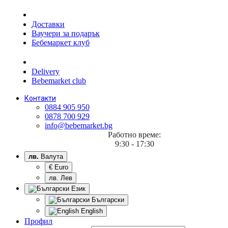
Доставки
Ваучери за подарък
Бебемаркет клуб
Delivery
Bebemarket club
Контакти
0884 905 950
0878 700 929
info@bebemarket.bg
Работно време:
9:30 - 17:30
лв.
Валута
€ Euro
лв. Лев
Език
Български
English
Профил