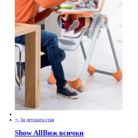
+
-
За детската стая
Show All
Виж всички