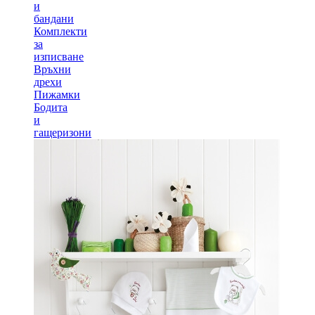
и
бандани
Комплекти
за
изписване
Връхни
дрехи
Пижамки
Бодита
и
гащеризони