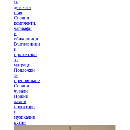
за
детската
стая
Спални
комплекти,
чаршафи
и
обиколници
Възглавници
и
протектори
за
матраци
Подложки
за
преповиване
Спални
чували
Нощни
лампи,
проектори
и
музикални
кутии