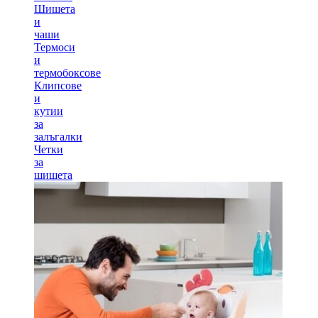
Шишета
и
чаши
Термоси
и
термобоксове
Клипсове
и
кутии
за
залъгалки
Четки
за
шишета