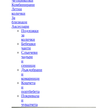
Четириколки
Комбинирани
Летни
колички
За
близнаци
Аксесоари
Подложки
за
колички
Бебешки
чанти
Слънчеви
чадъри
и
сенници
Дъждобрани
и
комарници
Кошчета
и
портбебета
Покривала
и
чувалчета