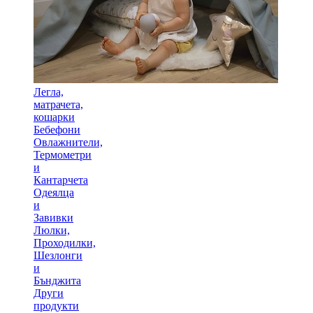
Легла,
матрачета,
кошарки
Бебефони
Овлажнители,
Термометри
и
Кантарчета
Одеялца
и
Завивки
Люлки,
Проходилки,
Шезлонги
и
Бънджита
Други
продукти