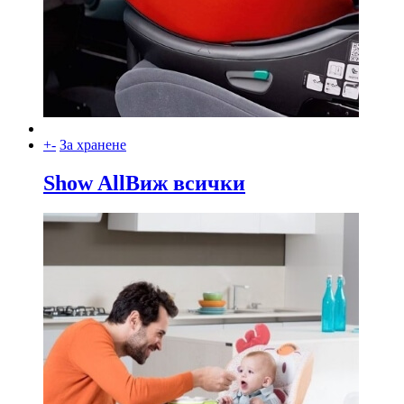
+
-
За хранене
Show All
Виж всички