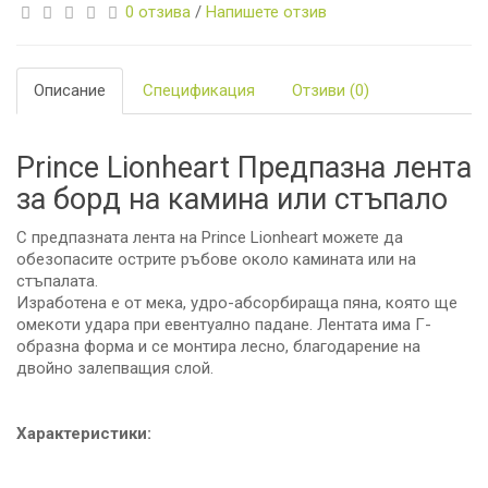
0 отзива
/
Напишете отзив
Описание
Спецификация
Отзиви (0)
Prince Lionheart Предпазна лента
за борд на камина или стъпало
С предпазната лента на Prince Lionheart можете да
обезопасите острите ръбове около камината или на
стъпалата.
Изработена е от мека, удро-абсорбираща пяна, която ще
омекоти удара при евентуално падане. Лентата има Г-
образна форма и се монтира лесно, благодарение на
двойно залепващия слой.
Характеристики: