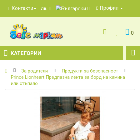
Профил
Контакти
лв.
0
КАТЕГОРИИ
За родители
Продукти за безопасност
Prince Lionheart Предпазна лента за борд на камина
или стъпало