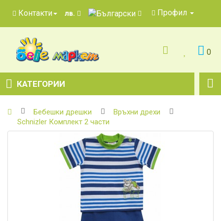
Профил
Контакти
лв.
0
КАТЕГОРИИ
Бебешки дрешки
Връхни дрехи
Schnizler Комплект 2 части