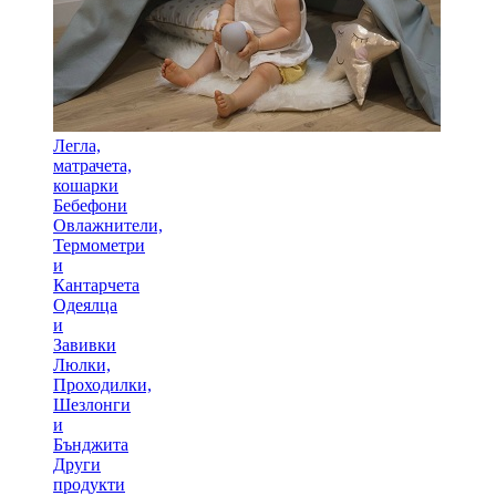
Легла,
матрачета,
кошарки
Бебефони
Овлажнители,
Термометри
и
Кантарчета
Одеялца
и
Завивки
Люлки,
Проходилки,
Шезлонги
и
Бънджита
Други
продукти