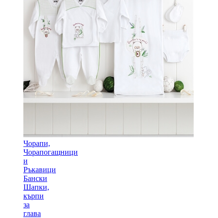
Чорапи,
Чорапогащници
и
Ръкавици
Бански
Шапки,
кърпи
за
глава