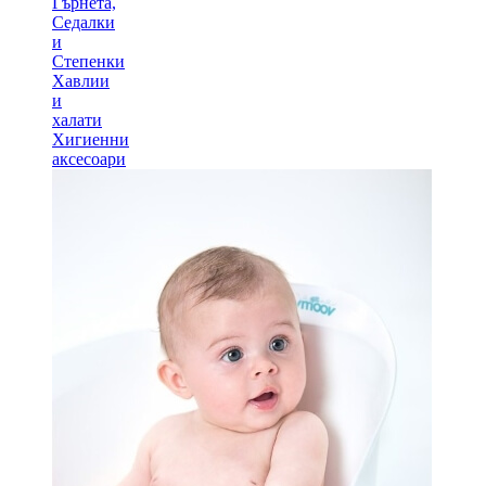
Гърнета,
Седалки
и
Степенки
Хавлии
и
халати
Хигиенни
аксесоари