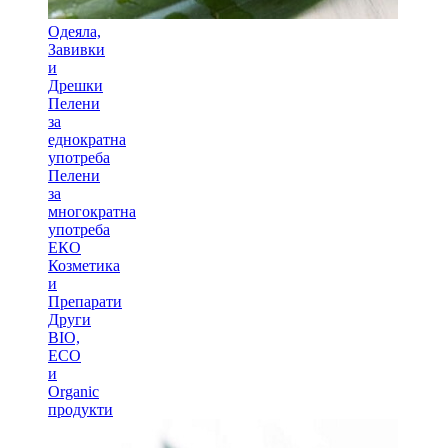
Одеяла,
Завивки
и
Дрешки
Пелени
за
еднократна
употреба
Пелени
за
многократна
употреба
ЕКО
Козметика
и
Препарати
Други
BIO,
ECO
и
Оrganic
продукти