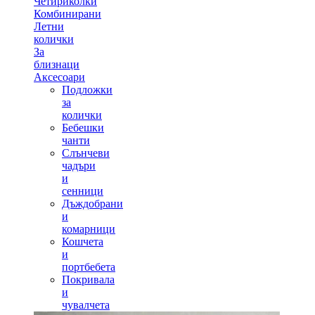
Четириколки
Комбинирани
Летни
колички
За
близнаци
Аксесоари
Подложки
за
колички
Бебешки
чанти
Слънчеви
чадъри
и
сенници
Дъждобрани
и
комарници
Кошчета
и
портбебета
Покривала
и
чувалчета