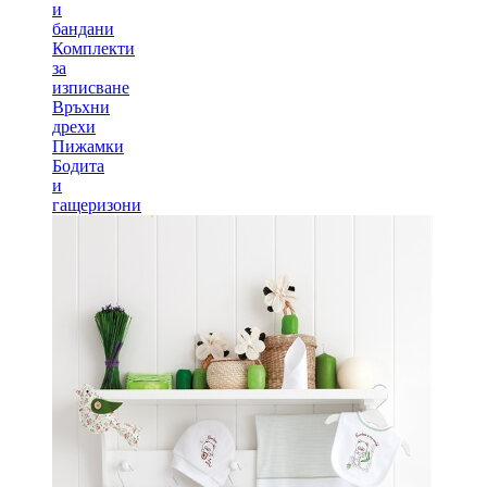
и
бандани
Комплекти
за
изписване
Връхни
дрехи
Пижамки
Бодита
и
гащеризони