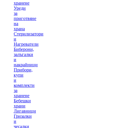
хранене
Уреди
за
приготвяне
на
храна
Стерилизатори
и
Нагреватели
Биберони,
залъгалки
и
накрайници
Прибори,
купи
и
комплекти
за
хранене
Бебешки
храни
Лигавници
Гризалки
и
чесалки