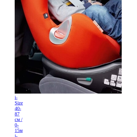
i-
Size
40-
87
см /
0-
15м
i-