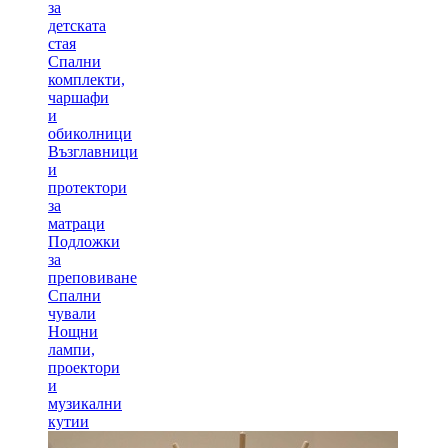
за
детската
стая
Спални
комплекти,
чаршафи
и
обиколници
Възглавници
и
протектори
за
матраци
Подложки
за
преповиване
Спални
чували
Нощни
лампи,
проектори
и
музикални
кутии