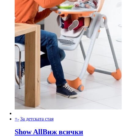
+
-
За детската стая
Show All
Виж всички