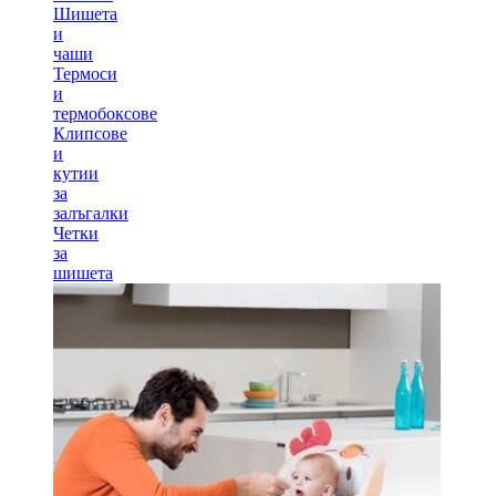
Шишета
и
чаши
Термоси
и
термобоксове
Клипсове
и
кутии
за
залъгалки
Четки
за
шишета