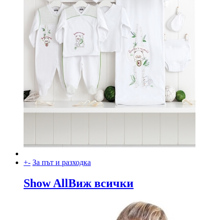
+
-
За път и разходка
Show All
Виж всички