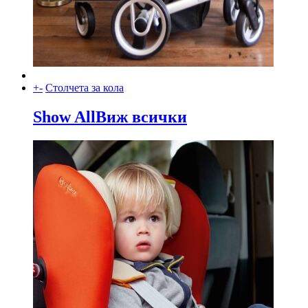
+
-
Столчета за кола
Show All
Виж всички