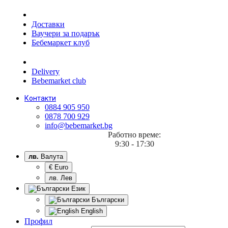
Доставки
Ваучери за подарък
Бебемаркет клуб
Delivery
Bebemarket club
Контакти
0884 905 950
0878 700 929
info@bebemarket.bg
Работно време:
9:30 - 17:30
лв.
Валута
€ Euro
лв. Лев
Език
Български
English
Профил