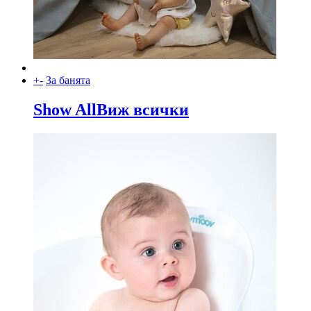
+
-
За банята
Show All
Виж всички