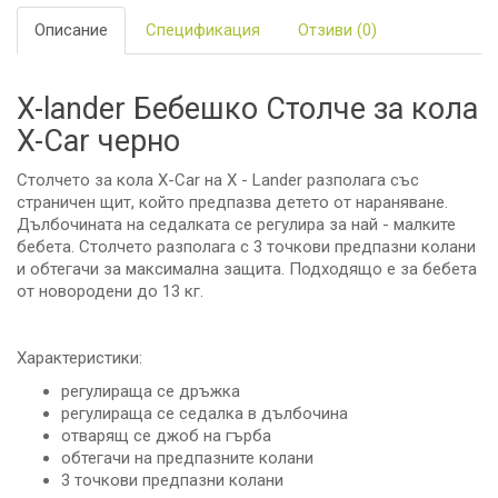
Описание
Спецификация
Отзиви (0)
X-lander Бебешко Столче за кола
X-Car черно
Столчето за кола X-Car на X - Lander разполага със
страничен щит, който предпазва детето от нараняване.
Дълбочината на седалката се регулира за най - малките
бебета. Столчето разполага с 3 точкови предпазни колани
и обтегачи за максимална защита. Подходящо е за бебета
от новородени до 13 кг.
Характеристики:
регулираща се дръжка
регулираща се седалка в дълбочина
отварящ се джоб на гърба
обтегачи на предпазните колани
3 точкови предпазни колани