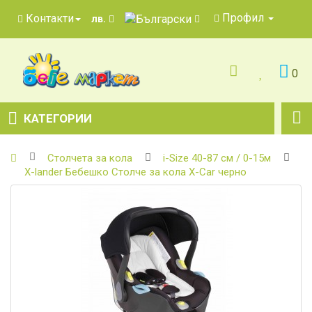
Профил
Контакти
лв.
0
КАТЕГОРИИ
Столчета за кола
i-Size 40-87 см / 0-15м
X-lander Бебешко Столче за кола X-Car черно