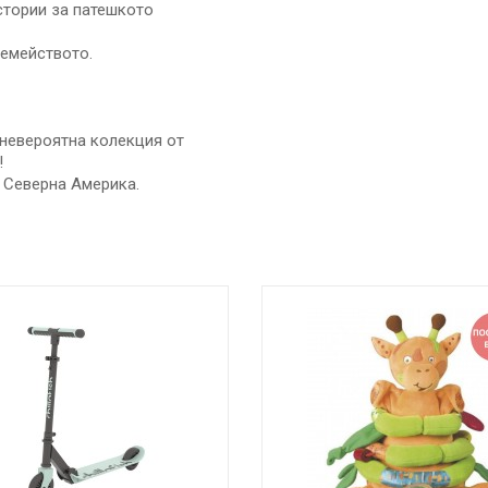
истории за патешкото
семейството.
 невероятна колекция от
!
в Северна Америка.