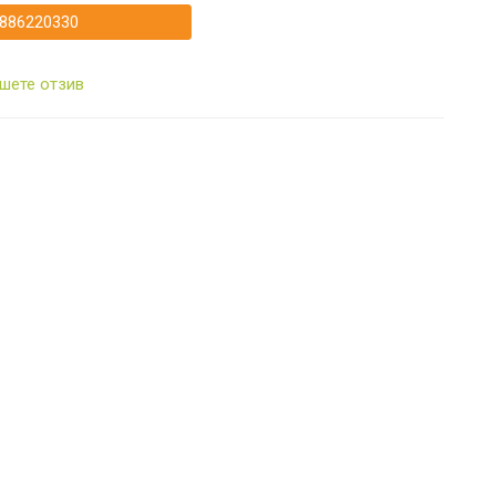
886220330
шете отзив