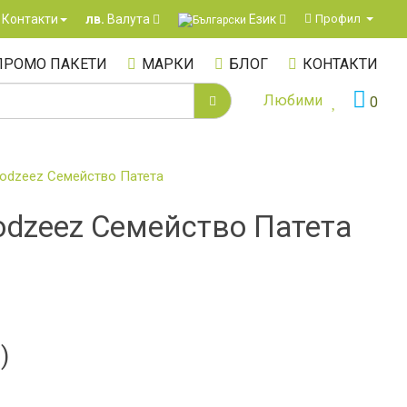
Език
Контакти
Профил
лв.
Валута
ПРОМО ПАКЕТИ
МАРКИ
БЛОГ
КОНТАКТИ
Любими
0
Woodzeez Семейство Патета
Woodzeez Семейство Патета
)