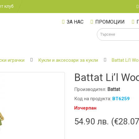
т клуб
ЗА НАС
ПРОМОЦИИ
ски играчки
Кукли и аксесоари за кукли
Battat Li’l 
Battat Li’l 
А
Battat
Производител:
Код на продукта:
BT6259
Изчерпан
54.90 лв. (€28.07