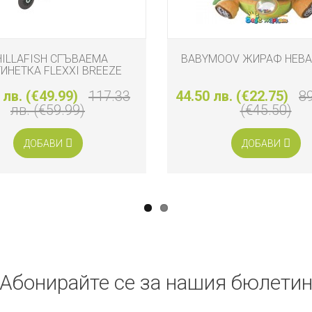
HILLAFISH СГЪВАЕМА
BABYMOOV ЖИРАФ НЕВ
ИНЕТКА FLEXXI BREEZE
 лв. (€49.99)
117.33
44.50 лв. (€22.75)
89
лв. (€59.99)
(€45.50)
ДОБАВИ
ДОБАВИ
Абонирайте се за нашия бюлети