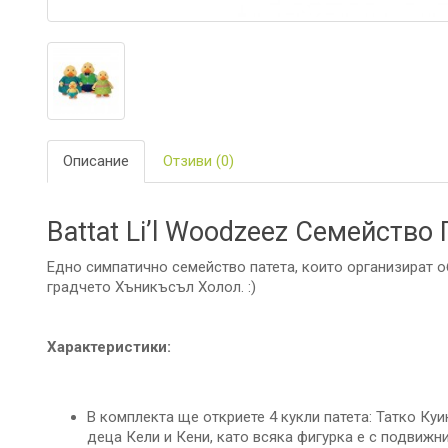
ЗА
БАНЯТА
БИО
И
ЕКО
ПРОДУКТ
Описание
Отзиви (0)
БЕБЕШКИ
ДРЕШКИ
Battat Li’l Woodzeez Семейство
ЗА
ПЪТ
И
Едно симпатично семейство патета, които организират 
РАЗХОДК
градчето Хъникъсъл Холол. :)
ЗА
РОДИТЕЛ
Характеристики:
КОЗМЕТИ
И
ПЕЛЕНИ
В комплекта ще откриете 4 кукли патета: Татко Куи
деца Кели и Кени, като всяка фигурка е с подвижни