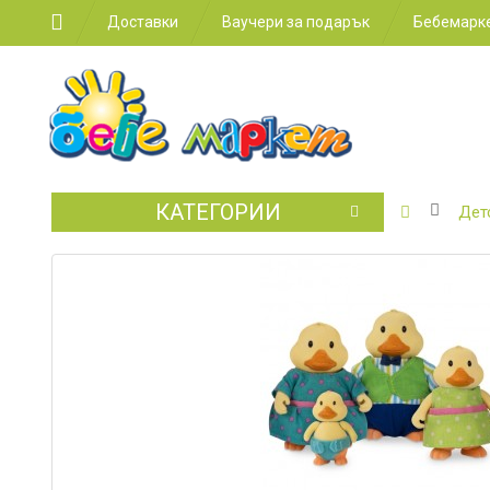
Доставки
Ваучери за подарък
Бебемарке
КАТЕГОРИИ
БЕБЕШКИ
Дет
КОЛИЧКИ
СТОЛЧЕТ
ЗА
КОЛА
ЗА
ХРАНЕНЕ
ЗА
ДЕТСКАТА
СТАЯ