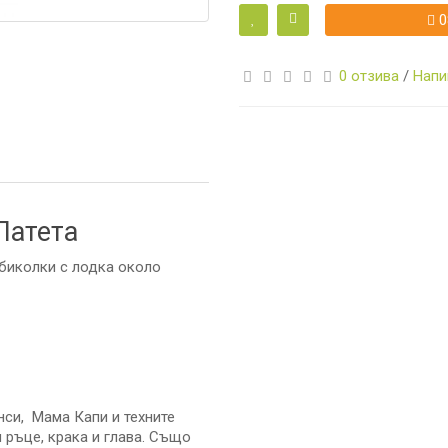
0
0 отзива
/
Напи
И
 Патета
обиколки с лодка около
А
И
КА
нси, Мама Капи и техните
 ръце, крака и глава. Също