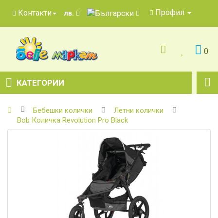
Профил
Контакти
лв.
0
КАТЕГОРИИ
Бебешки колички
Летни колички
Bob Количка Revolution Pro Black