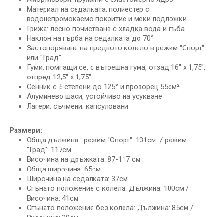
Материал на седалката: полиестер с
водонепромокаемо покритие и меки подложки
Грижа: лесно почистване с хладка вода и гъба
Наклон на гърба на седалката до 70°
Застопоряване на предното колело в режим "Спорт"
или "Град"
Гуми: помпащи се, с вътрешна гума, отзад 16" x 1,75",
отпред 12,5" x 1,75"
Сенник с 5 степени до 125° и прозорец 55см²
Алуминево шаси, устойчиво на усукване
Лагери: съчмени, капсуловани
Размери:
Обща дължина: режим "Спорт": 131см / режим
"Град": 117см
Височина на дръжката: 87-117 cм
Обща широчина: 65см
Широчина на седалката: 37см
Сгънато положение с колела: Дължина: 100см /
Височина: 41см
Сгънато положение без колела: Дължина: 85см /