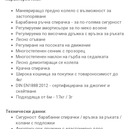
Маневриращо предно колело с възможност за
застопоряване
Барабанна ръчна спирачка - за по-голяма сигурност
Регулируеми амортисьори за по-меко возене
Регулируема по височина дръжка с връзка за ръката
Лесно сгъване
Регулиране на посоката на движение
Многостепенен сенник с прозорец
Многостепенен наклон на гърба на седалката
Лесно демонтиращи се колела
Крачна спирачка
Широка кошница за покупки с товароносимост до
4кг
DIN EN1888:2012 - сертифицирана за джогинг и
скейтване
Подходяща от 6м - 17кг / 3г
Технически данни:
Сигурност: барабанни спирачки / връзка за ръката /
колани с подложки
Амортисьори: пружини с еластомерно ядро