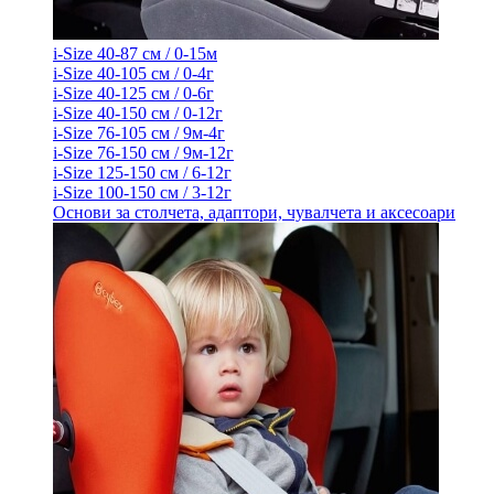
i-Size 40-87 см / 0-15м
i-Size 40-105 см / 0-4г
i-Size 40-125 см / 0-6г
i-Size 40-150 см / 0-12г
i-Size 76-105 см / 9м-4г
i-Size 76-150 см / 9м-12г
i-Size 125-150 см / 6-12г
i-Size 100-150 см / 3-12г
Основи за столчета, адаптори, чувалчета и аксесоари