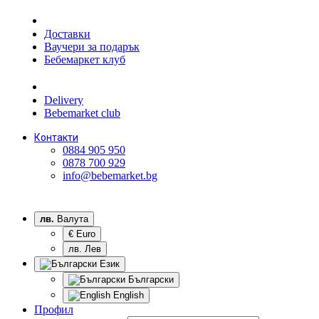
Доставки
Ваучери за подарък
Бебемаркет клуб
Delivery
Bebemarket club
Контакти
0884 905 950
0878 700 929
info@bebemarket.bg
лв.
Валута
€ Euro
лв. Лев
Език
Български
English
Профил