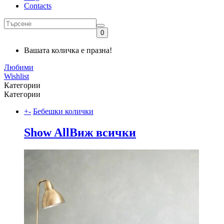
Contacts
0
Вашата количка е празна!
Любими
Wishlist
Категории
Категории
+
-
Бебешки колички
Show All
Виж всички