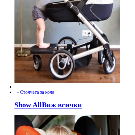
+
-
Столчета за кола
Show All
Виж всички