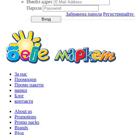
Имейл адрес
Парола
Забравена парола
Регистрирайте 
За нас
Промоции
Промо пакети
марки
Блог
контакти
About us
Promotions
Promo packs
Brands
Blog