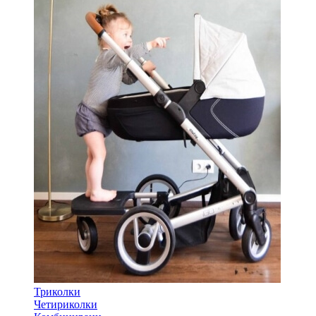
Триколки
Четириколки