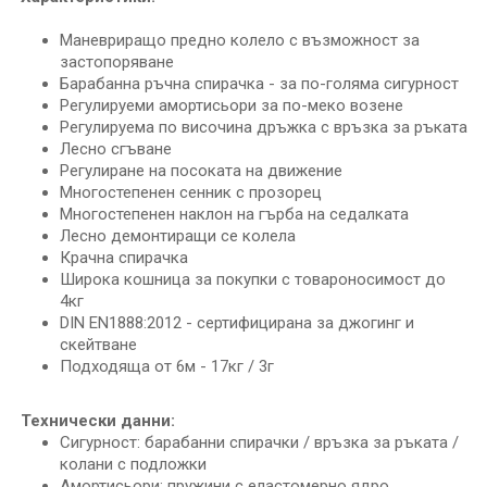
Маневриращо предно колело с възможност за
застопоряване
Барабанна ръчна спирачка - за по-голяма сигурност
Регулируеми амортисьори за по-меко возене
Регулируема по височина дръжка с връзка за ръката
Лесно сгъване
Регулиране на посоката на движение
Многостепенен сенник с прозорец
Многостепенен наклон на гърба на седалката
Лесно демонтиращи се колела
Крачна спирачка
Широка кошница за покупки с товароносимост до
4кг
DIN EN1888:2012 - сертифицирана за джогинг и
скейтване
Подходяща от 6м - 17кг / 3г
Технически данни:
Сигурност: барабанни спирачки / връзка за ръката /
колани с подложки
Амортисьори: пружини с еластомерно ядро