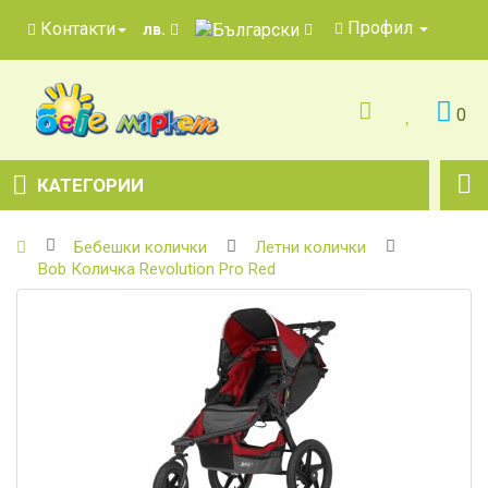
Профил
Контакти
лв.
0
КАТЕГОРИИ
Бебешки колички
Летни колички
Bob Количка Revolution Pro Red