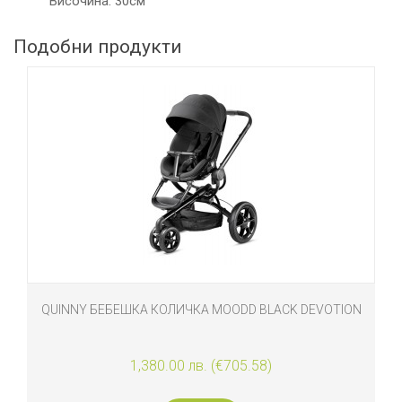
Височина: 30см
Подобни продукти
А MOODD BLACK DEVOTION
BRITAX КОЛИЧКА B-SMART
. (€705.58)
599.00 лв. (€3