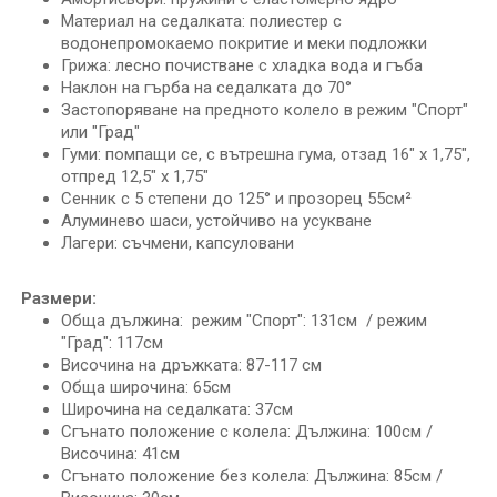
Материал на седалката: полиестер с
водонепромокаемо покритие и меки подложки
Грижа: лесно почистване с хладка вода и гъба
Наклон на гърба на седалката до 70°
Застопоряване на предното колело в режим "Спорт"
или "Град"
Гуми: помпащи се, с вътрешна гума, отзад 16" x 1,75",
отпред 12,5" x 1,75"
Сенник с 5 степени до 125° и прозорец 55см²
Алуминево шаси, устойчиво на усукване
Лагери: съчмени, капсуловани
Размери:
Обща дължина: режим "Спорт": 131см / режим
"Град": 117см
Височина на дръжката: 87-117 cм
Обща широчина: 65см
Широчина на седалката: 37см
Сгънато положение с колела: Дължина: 100см /
Височина: 41см
Сгънато положение без колела: Дължина: 85см /