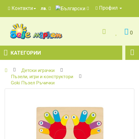
Профил
Контакти
лв.
0
КАТЕГОРИИ
Детски играчки
Пъзели, игри и конструктори
Goki Пъзел Ръчички