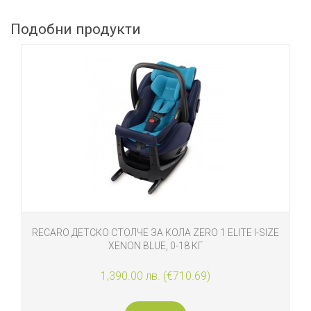
Подобни продукти
КО СТОЛЧЕ ЗА КОЛА ZERO 1 ELITE I-SIZE
RECARO ДЕТСКО С
XENON BLUE, 0-18 КГ
CA
1,390.00 лв. (€710.69)
9