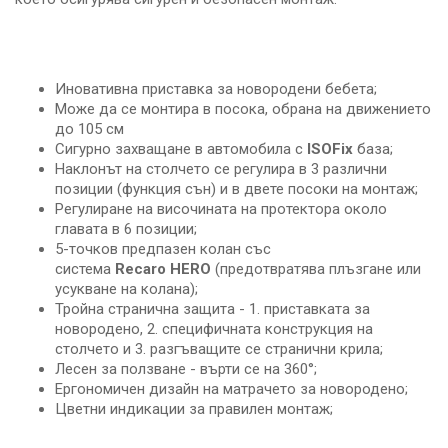
Иновативна приставка за новородени бебета;
Може да се монтира в посока, обрана на движението
до 105 см
Сигурно захващане в автомобила с
ISOFix
база;
Наклонът на столчето се регулира в 3 различни
позиции (функция сън) и в двете посоки на монтаж;
Регулиране на височината на протектора около
главата в 6 позиции;
5-точков предпазен колан със
система
Recaro
HERO
(предотвратява плъзгане или
усукване на колана);
Тройна странична защита - 1. приставката за
новородено, 2. специфичната конструкция на
столчето и 3. разгъващите се странични крила;
Лесен за ползване - върти се на 360°;
Ергономичен дизайн на матрачето за новородено;
Цветни индикации за правилен монтаж;