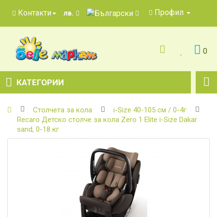
Профил
Контакти
лв.
0
КАТЕГОРИИ
Столчета за кола
i-Size 40-105 см / 0-4г
Recaro Детско столче за кола Zero 1 Elite i-Size Dakar
sand, 0-18 кг