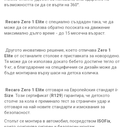
възможността си да се върти на 360°.
Recaro Zero 1 Elite
с специално създаден така, че да
може да се използва обратно посоката на движение
максимално дълго време - до 15 месечна възраст.
Другото иновативно решение, което отличава
Zero 1
Elite
от останалите столове е приставката за новородено.
Тя може да се използва докато бебето достигне тегло от
9 кг, а благодарение на специфичния си дизайн може да
бъде монтирана върху шаси на детска количка.
Recaro Zero 1 Elite
отговаря на Европейския стандарт
i-
Size
. Този сертификат (
R129
) гарантира, че детското
столче за кола е преминало тест за страничен удар и
отговаря на най-новите стандарти и изисквания за
безопасност.
Столът се монтира в автомобил, посредством
ISOFix
,
което осигурява сигурен и безопасен монтаж.