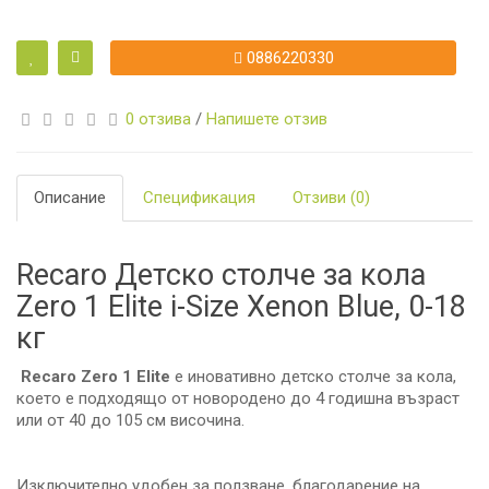
0886220330
0 отзива
/
Напишете отзив
Описание
Спецификация
Отзиви (0)
Recaro Детско столче за кола
Zero 1 Elite i-Size Xenon Blue, 0-18
кг
Recaro Zero 1 Elite
е иновативно детско столче за кола,
което е подходящо от новородено до 4 годишна възраст
или от 40 дo 105 см височина.
Изключително удобен за ползване, благодарение на