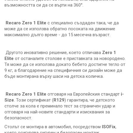
възможността си да се върти на 360°.
Recaro Zero 1 Elite
с специално създаден така, че да
може да се използва обратно посоката на движение
максимално дълго време - до 15 месечна възраст.
Другото иновативно решение, което отличава
Zero 1
Elite
от останалите столове е приставката за новородено.
Тя може да се използва докато бебето достигне тегло от
9 кг, а благодарение на специфичния си дизайн може да
бъде монтирана върху шаси на детска количка.
Recaro Zero 1 Elite
отговаря на Европейския стандарт
i-
Size
. Този сертификат (
R129
) гарантира, че детското
столче за кола е преминало тест за страничен удар и
отговаря на най-новите стандарти и изисквания за
безопасност.
Столът се монтира в автомобил, посредством
ISOFix
,
което осигурява сигурен и безопасен монтаж.