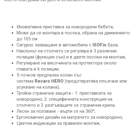
Иновативна приставка за новородени бебета;
Може да се монтира в посока, обрана на движението
до 105 см
Сигурно захващане в автомобила с
ISOFix
база;
Наклонът на столчето се регулира в 3 различни
позиции (функция сън) и в двете посоки на монтаж;
Регулиране на височината на протектора около
главата в 6 позиции;
5-точков предпазен колан със
система
Recaro
HERO
(предотвратява плъзгане или
усукване на колана);
Тройна странична защита - 1. приставката за
новородено, 2. специфичната конструкция на
столчето и 3. разгъващите се странични крила;
Лесен за ползване - върти се на 360°;
Ергономичен дизайн на матрачето за новородено;
Цветни индикации за правилен монтаж;