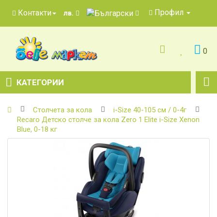
Профил
Контакти
лв.
0
КАТЕГОРИИ
Столчета за кола
i-Size 40-105 см / 0-4г
Recaro Детско столче за кола Zero 1 Elite i-Size Xenon
Blue, 0-18 кг