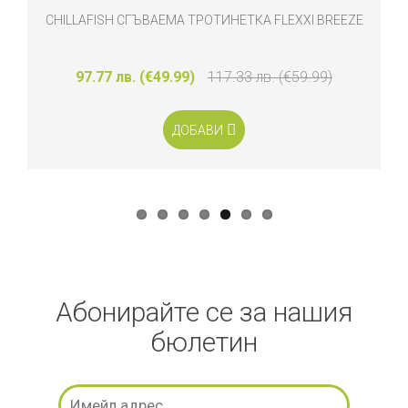
АЕМА ТРОТИНЕТКА FLEXXI BREEZE
BABYMOOV 
49.99)
117.33 лв. (€59.99)
44.50 лв. (€22.
ДОБАВИ
Д
Абонирайте се за нашия
бюлетин