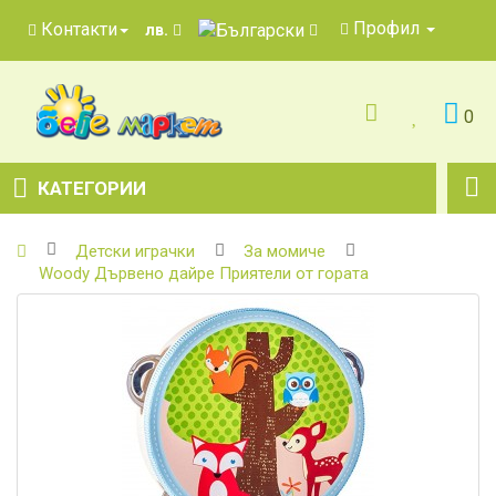
Профил
Контакти
лв.
0
КАТЕГОРИИ
Детски играчки
За момиче
Woody Дървено дайре Приятели от гората