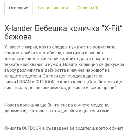
Описание
Спецификация
Отзиви (0)
X-lander Бебешка количка “X-Fit”
бежова
X-lander е марка, която следва нуждите на родителите,
предоставяйки им стабилни, практични и високо
технологични детски колички, които да отговарят на
техните изисквания и нужди. Новата колекция се фокусира
върху различията в дейността и начина на живот на
младите родители. За тази цел създава двете си
линии URBAN и OUTDOOR, с които казва: „Семейството ще е
винаги заедно, независимо къде живее и какво прави.”
Новата колекция ще Ви изненада с много модерни,
динамични, екстравагантни дизайни и цветови гами!
Линията OUTDOOR е създадена за родители, които обичат