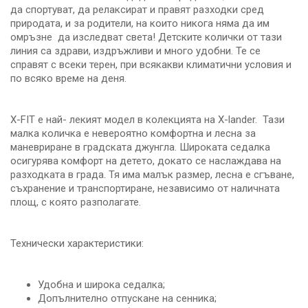
да спортуват, да релаксират и правят разходки сред
природата, и за родители, на които никога няма да им
омръзне да изследват света! Детските колички от тази
линия са здрави, издръжливи и много удобни. Те се
справят с всеки терен, при всякакви климатични условия и
по всяко време на деня.
X-FIT е най- лекият модел в колекцията на X-lander. Тази
малка количка е невероятно комфортна и лесна за
маневриране в градската джунгла. Широката седалка
осигурява комфорт на детето, докато се наслаждава на
разходката в града. Тя има малък размер, лесна е сгъване,
съхранение и транспортиране, независимо от наличната
площ, с която разполагате.
Технически характеристики:
Удобна и широка седалка;
Допълнително отпускане на сенника;