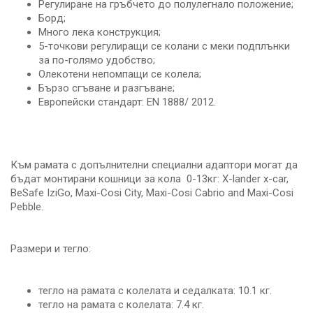
Регулиране на гръбчето до полулегнало положение;
Борд;
Много лека конструкция;
5-точкови регулиращи се колани с меки подплънки
за по-голямо удобство;
Олекотени непомпащи се колела;
Бързо сгъване и разгъване;
Европейски стандарт: EN 1888/ 2012.
Към рамата с допълнителни специални адаптори могат да
бъдат монтирани кошници за кола 0-13кг: X-lander x-car,
BeSafe IziGo, Maxi-Cosi City, Maxi-Cosi Cabrio and Maxi-Cosi
Pebble.
Размери и тегло:
тегло на рамата с колелата и седалката: 10.1 кг.
тегло на рамата с колелата: 7.4 кг.