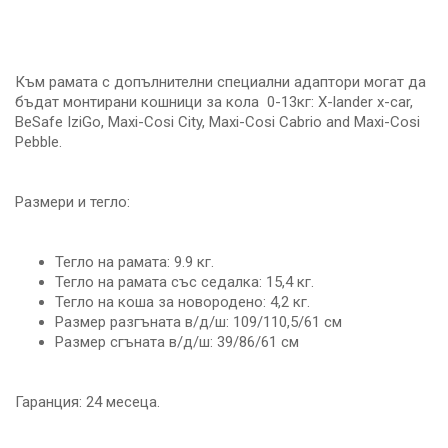
Към рамата с допълнителни специални адаптори могат да
бъдат монтирани кошници за кола 0-13кг: X-lander x-car,
BeSafe IziGo, Maxi-Cosi City, Maxi-Cosi Cabrio and Maxi-Cosi
Pebble.
Размери и тегло:
Тегло на рамата: 9.9 кг.
Тегло на рамата със седалка: 15,4 кг.
Тегло на коша за новородено: 4,2 кг.
Размер разгъната в/д/ш: 109/110,5/61 см
Размер сгъната в/д/ш: 39/86/61 см
Гаранция: 24 месеца.