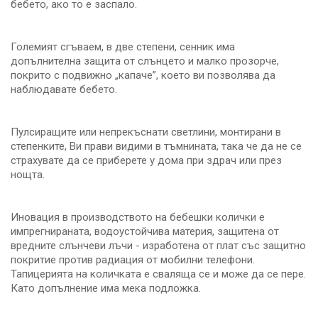
бебето, ако то е заспало.
Големият сгъваем, в две степени, сенник има
допълнителна защита от слънцето и малко прозорче,
покрито с подвижно „капаче”, което ви позволява да
наблюдавате бебето.
Пулсиращите или непрекъснати светлини, монтирани в
степенките, Ви прави видими в тъмнината, така че да не се
страхувате да се приберете у дома при здрач или през
нощта.
Иновация в производството на бебешки колички е
импрегнираната, водоустойчива материя, защитена от
вредните слънчеви лъчи - изработена от плат със защитно
покритие против радиация от мобилни телефони.
Тапицерията на количката е сваляща се и може да се пере.
Като допълнение има мека подложка.