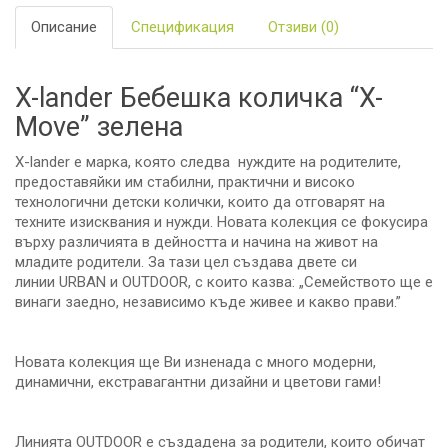
Описание
Спецификация
Отзиви (0)
X-lander Бебешка количка “X-
Move” зелена
X-lander е марка, която следва нуждите на родителите,
предоставяйки им стабилни, практични и високо
технологични детски колички, които да отговарят на
техните изисквания и нужди. Новата колекция се фокусира
върху различията в дейността и начина на живот на
младите родители. За тази цел създава двете си
линии URBAN и OUTDOOR, с които казва: „Семейството ще е
винаги заедно, независимо къде живее и какво прави.”
Новата колекция ще Ви изненада с много модерни,
динамични, екстравагантни дизайни и цветови гами!
Линията OUTDOOR е създадена за родители, които обичат