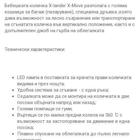
Бебешката количка X-lander X-Move разполага с голяма
кошница за багаж (пазаруване), специална дръжка ,която
дава възможност за лесно съхранение или транспортиране
на сгънатата количка във вертикално положение, както и с
допълнителен джоб на гърба на облегалката.
Технически характеристики:
LED лампа в поставката за крачета прави количката
видима и през нощта;
Удобна система за сгъване - с една ръка;
Седалката може да се монтира на количката в две
посоки обърната напред или назад;
Големи помпащи се гуми;
Въртящи се по-малки предни колела на 360 ̊С с
възможност за застопоряване за движение в една
посока;
Плавно спускане на облегалката до пълно легнало