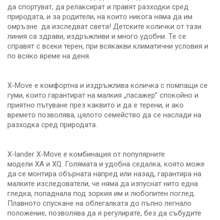
да спортуват, да релаксират и правят разходки сред
природата, и за родители, на които никога няма да им
омръзне да изследват света! Детските колички от тази
линия са здрави, издръжливи и много удобни. Те се
справят с всеки терен, при всякакви климатични условия и
по всяко време на деня.
X-Move е комфортна и издръжлива количка с помпащи се
гуми, които гарантират на малкия „пасажер” спокойно и
приятно пътуване през каквито и да е терени, и ако
времето позволява, цялото семейство да се наслади на
разходка сред природата.
X-lander X-Move е комбинация от популярните
модели XA и XQ. Голямата и удобна седалка, която може
да се монтира обърната напред или назад, гарантира на
малките изследователи, че няма да изпуснат нито една
гледка, попаднала под зоркия им и любопитен поглед.
Плавното спускане на облегалката до пълно легнало
положение, позволява да я регулирате, без да събудите