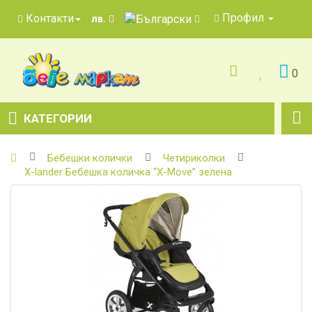
Профил
Контакти
лв.
0
КАТЕГОРИИ
Бебешки колички
Четириколки
X-lander Бебешка количка “X-Move” зелена