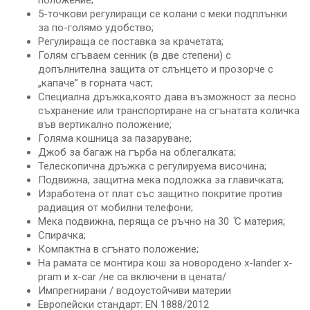
положение;
5-точкови регулиращи се колани с меки подплънки
за по-голямо удобство;
Регулираща се поставка за крачетата;
Голям сгъваем сенник (в две степени) с
допълнителна защита от слънцето и прозорче с
„капаче” в горната част;
Специална дръжка,която дава възможност за лесно
съхранение или транспортиране на сгънатата количка
във вертикално положение;
Голяма кошница за пазаруване;
Джоб за багаж на гърба на облегалката;
Телескопична дръжка с регулируема височина;
Подвижна, защитна мека подложка за главичката;
Изработена от плат със защитно покритие против
радиация от мобилни телефони;
Мека подвижна, перяща се ръчно на 30 ̊С материя;
Спирачка;
Компактна в сгънато положение;
На рамата се монтира кош за новородено x-lander x-
pram и x-car /не са включени в цената/
Импрегнирани / водоустойчиви материи
Европейски стандарт: EN 1888/2012