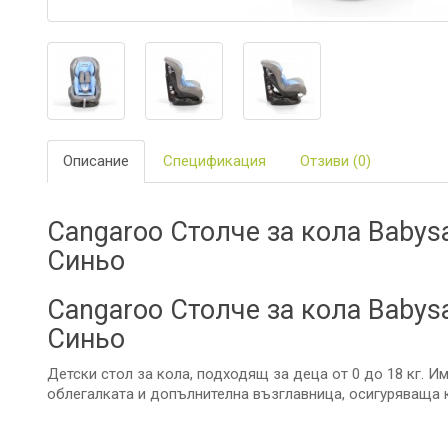
ЗА
БАНЯТА
БИО
И
ЕКО
ПРОДУКТ
Описание
Спецификация
Отзиви (0)
БЕБЕШКИ
ДРЕШКИ
Cangaroo Столче за кола Babysaf
ЗА
ПЪТ
Синьо
И
РАЗХОДК
Cangaroo Столче за кола Babysaf
ЗА
Синьо
РОДИТЕЛ
Детски стол за кола, подходящ за деца от 0 до 18 кг. Им
КОЗМЕТИ
И
облегалката и допълнителна възглавница, осигуряваща 
ПЕЛЕНИ