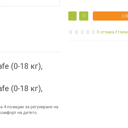
0
0 отзива
/
Напи
И
e (0-18 кг),
А
e (0-18 кг),
И
а 4 позиции за регулиране на
КА
комфорт на детето.