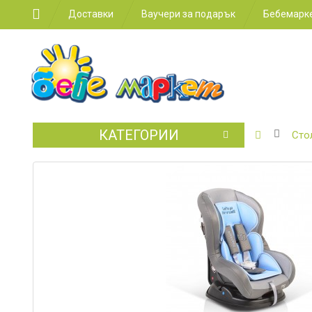
Доставки
Ваучери за подарък
Бебемарке
КАТЕГОРИИ
БЕБЕШКИ
Сто
КОЛИЧКИ
СТОЛЧЕТ
ЗА
КОЛА
ЗА
ХРАНЕНЕ
ЗА
ДЕТСКАТА
СТАЯ