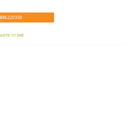
886220330
шете отзив