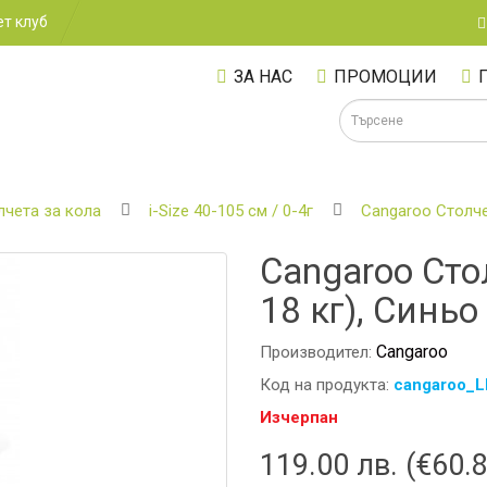
т клуб
ЗА НАС
ПРОМОЦИИ
лчета за кола
i-Size 40-105 см / 0-4г
Cangaroo Столче 
Cangaroo Стол
А
18 кг), Синьо
Cangaroo
Производител:
Код на продукта:
cangaroo_L
Изчерпан
119.00 лв. (€60.