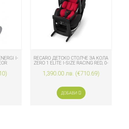
NERGI I-
RECARO ДЕТСКО СТОЛЧЕ ЗА КОЛА
R
TEOR
ZERO 1 ELITE I-SIZE RACING RED, 0-
Z
18 КГ
10)
1,390.00 лв. (€710.69)
ДОБАВИ