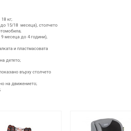
18 кг;
 до 15/18 месеца), столчето
втомобила;
 9 месеца до 4 години),
алката и пластмасовата
на детето;
 показано върху столчето
но на движението;
;