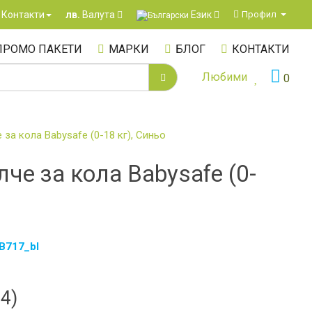
Език
Контакти
Профил
лв.
Валута
ПРОМО ПАКЕТИ
МАРКИ
БЛОГ
КОНТАКТИ
Любими
0
за кола Babysafe (0-18 кг), Синьо
че за кола Babysafe (0-
B717_bl
84)