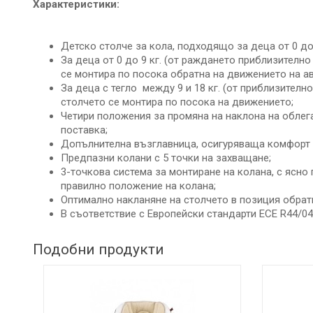
Характеристики:
ДЕТСКИ
ИГРАЧКИ
Детско столче за кола, подходящo за деца от 0 до 
КЪРМЕНЕ
За деца от 0 до 9 кг. (от раждането приблизително
се монтира по посока обратна на движението на а
За деца с тегло между 9 и 18 кг. (от приблизително
столчето се монтира по посока на движението;
Четири положения за промяна на наклона на облег
поставка;
Допълнителна възглавница, осигуряваща комфорт 
Предпазни колани с 5 точки на захващане;
3-точкова система за монтиране на колана, с ясно
правилно положение на колана;
Оптимално накланяне на столчето в позиция обрат
В съответствие с Европейски стандарти ECE R44/04
Подобни продукти