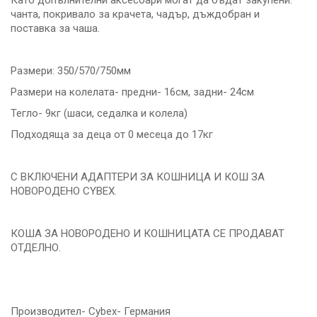
Като допълнителни аксесоари могат да бъдат закупени:
чанта, покривало за крачета, чадър, дъждобран и
поставка за чаша.
Размери: 350/570/750мм
Размери на колелата- предни- 16см, задни- 24см
Тегло- 9кг (шаси, седалка и колела)
Подходяща за деца от 0 месеца до 17кг
С ВКЛЮЧЕНИ АДАПТЕРИ ЗА КОШНИЦА И КОШ ЗА
НОВОРОДЕНО CYBEX.
КОША ЗА НОВОРОДЕНО И КОШНИЦАТА СЕ ПРОДАВАТ
ОТДЕЛНО.
Производител- Cybex- Германия