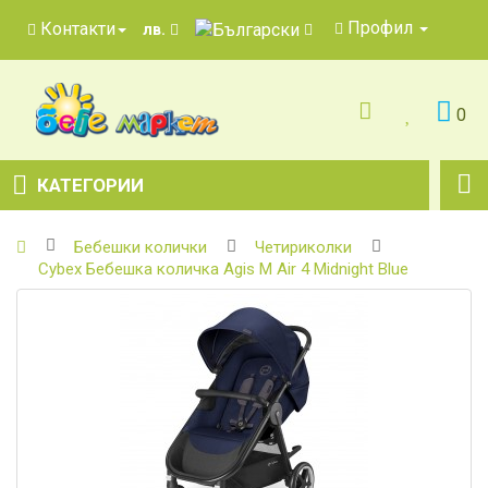
Профил
Контакти
лв.
0
КАТЕГОРИИ
Бебешки колички
Четириколки
Cybex Бебешка количка Agis M Air 4 Midnight Blue