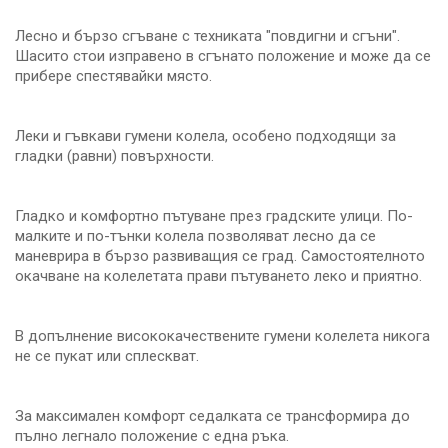
Лесно и бързо сгъване с техниката "повдигни и сгъни".
Шасито стои изправено в сгънато положение и може да се
прибере спестявайки място.
Леки и гъвкави гумени колела, особено подходящи за
гладки (равни) повърхности.
Гладко и комфортно пътуване през градските улици. По-
малките и по-тънки колела позволяват лесно да се
маневрира в бързо развиващия се град. Самостоятелното
окачване на колелетата прави пътуването леко и приятно.
В допълнение висококачествените гумени колелета никога
не се пукат или сплескват.
За максимален комфорт седалката се трансформира до
пълно легнало положение с една ръка.