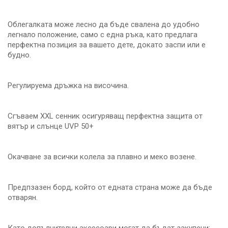
Облегалката може лесно да бъде свалена до удобно
легнало положение, само с една ръка, като предлага
перфектна позиция за вашето дете, докато заспи или е
будно.
Регулируема дръжка на височина.
Сгъваем XXL сенник осигуряващ перфектна защита от
вятър и слънце UVP 50+
Окачване за всички колела за плавно и меко возене.
Предпзазен борд, който от едната страна може да бъде
отварян.