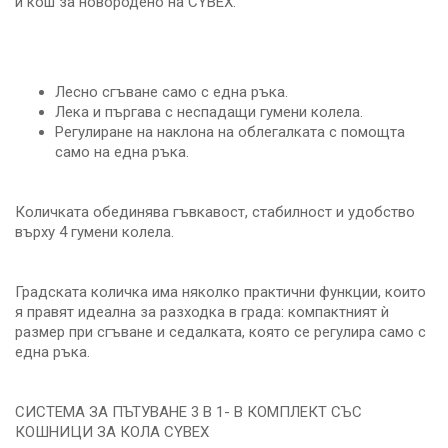
и кош за новородено на CYBEX.
Лесно сгъване само с една ръка.
Лека и пъргава с неспадащи гумени колела.
Регулиране на наклона на облегалката с помощта
само на една ръка.
Количката обединява гъвкавост, стабилност и удобство
върху 4 гумени колела.
Градската количка има няколко практични функции, които
я правят идеална за разходка в града: компактният ѝ
размер при сгъване и седалката, която се регулира само с
една ръка.
СИСТЕМА ЗА ПЪТУВАНЕ 3 В 1- В КОМПЛЕКТ СЪС
КОШНИЦИ ЗА КОЛА CYBEX