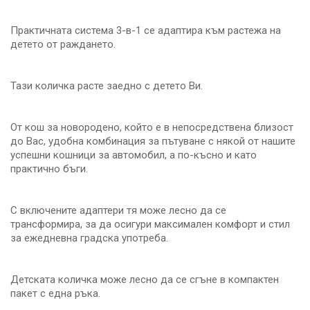
Практичната система 3-в-1 се адаптира към растежа на
детето от раждането.
Тази количка расте заедно с детето Ви.
От кош за новородено, който е в непосредствена близост
до Вас, удобна комбинация за пътуване с някой от нашите
успешни кошници за автомобил, а по-късно и като
практично бъги.
С включените адаптери тя може лесно да се
трансформира, за да осигури максимален комфорт и стил
за ежедневна градска употреба.
Детската количка може лесно да се сгъне в компактен
пакет с една ръка.