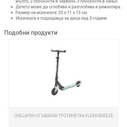
жълтo, 2 плocкocти в чepвeнo, 3 плocкocти в cиньo.
Детето може да сглобява и разглобява и ремонтира.
Размер на играчката: 23 х 11 х 13 см.
Играчката е подходяща за деца над 3 години.
Подобни продукти
CHILLAFISH СГЪВАЕМА ТРОТИНЕТКА FLEXXI BREEZE