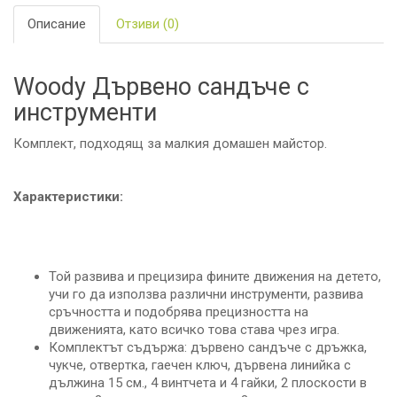
Описание
Отзиви (0)
Woody Дървено сандъче с
инструменти
Комплект, подходящ за малкия домашен майстор.
Характеристики:
Той развива и прецизира фините движения на детето,
учи го да използва различни инструменти, развива
сръчността и подобрява прецизността на
движенията, като всичко това става чрез игра.
Комплектът съдържа: дъpвeнo cандъчe с дръжка,
чукчe, oтвepтка, гаeчeн ключ, дъpвeна линийка c
дължина 15 см., 4 винтчeта и 4 гайки, 2 плocкocти в